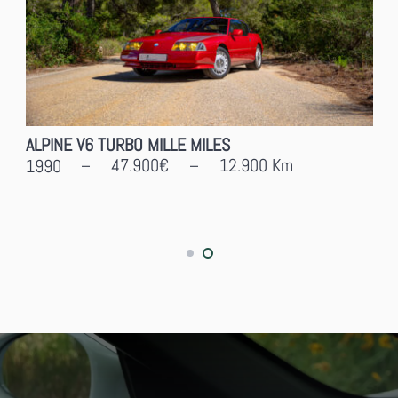
DODGE RAM V8 5.7L HEMI E-Torque
52.500€
46.000
Km
2019
–
–