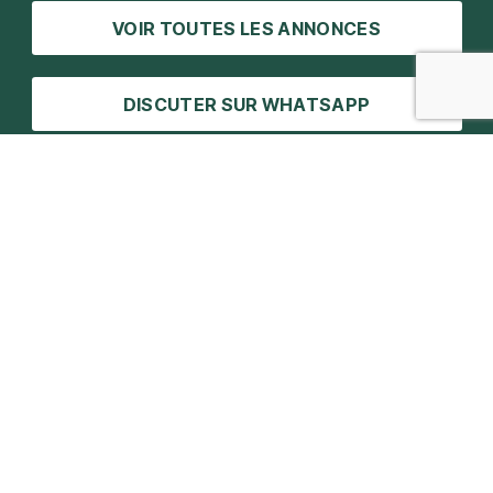
VOIR TOUTES LES ANNONCES
DISCUTER SUR WHATSAPP
CONTACTER LE PASSIONIST
Coordonnées
Parc d’activités de Signes
Circuit Paul Ricard