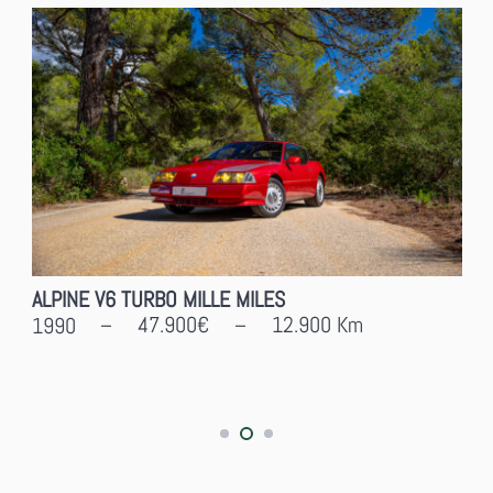
NISSAN GT-R R35
109.000€
9900
Km
2012
–
–