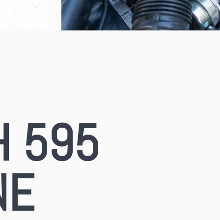
H 595
NE