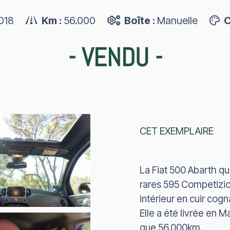
018
Km :
56.000
Boîte :
Manuelle
C
-
VENDU
-
CET EXEMPLAIRE
La Fiat 500 Abarth q
rares 595 Competizi
intérieur en cuir cogn
Elle a été livrée en M
que 56.000km.