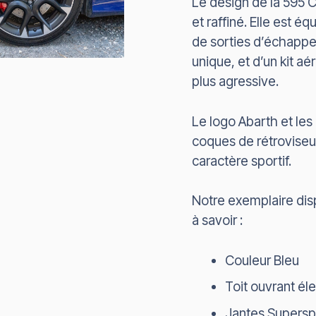
Le design de la 595 C
et raffiné. Elle est é
de sorties d’échapp
unique, et d’un kit a
plus agressive.
Le logo Abarth et le
coques de rétroviseu
caractère sportif.
Notre exemplaire di
à savoir :
Couleur Bleu
Toit ouvrant él
Jantes Superspo