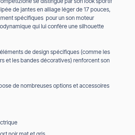
ompetizione se distingue par son look sportif
quipée de jantes en alliage léger de 17 pouces,
ement spécifiques pour un son moteur
érodynamique qui lui confère une silhouette
s éléments de design spécifiques (comme les
rs et les bandes décoratives) renforcent son
spose de nombreuses options et accessoires
ectrique
rt noir mat et gris