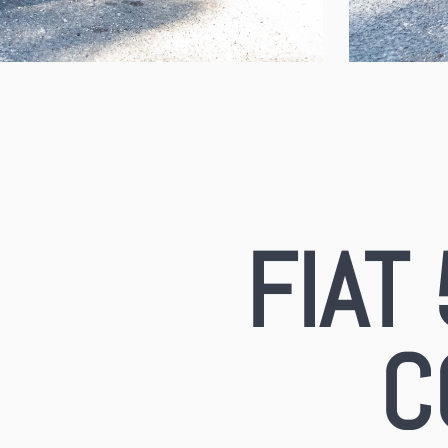
FIAT
C