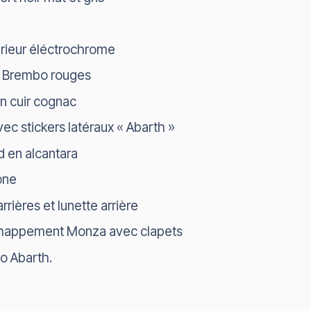
érieur éléctrochrome
ns Brembo rouges
n cuir cognac
vec stickers latéraux « Abarth »
d en alcantara
one
arrières et lunette arrière
chappement Monza avec clapets
go Abarth.