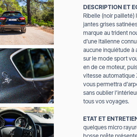
DESCRIPTION ET E
Ribelle (noir pailleté
jantes grises satiné
marque au trident no
d’une Italienne conn
aucune inquiétude à a
sur le mode sport vou
en de ce moteur, puis
vitesse automatique ZF
vous permettra d’arpen
sans oublier l’intérie
tous vos voyages.
ETAT ET ENTRETIEN
quelques micro rayure
bosse prête présente 