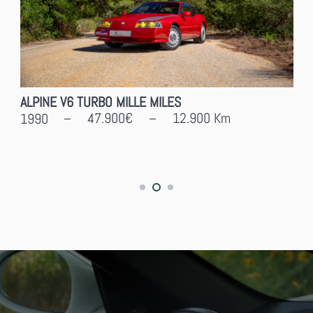
NISSAN GT-R R35
109.000€
9900
Km
2012
–
–